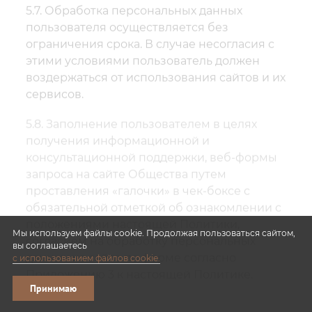
5.7. Обработка персональных данных
пользователя осуществляется без
ограничения срока. В случае несогласия с
этими условиями пользователь должен
воздержаться от использования сайтов и их
сервисов.
5.8. Заполнение пользователем в целях
получения информационной и
консультационной поддержки, веб-формы
запроса на сайте Общества путем
проставления «галочки» в чек-боксе с
обязательной отметкой об ознакомлении с
положениями настоящей Политики,
Мы используем файлы cookie. Продолжая пользоваться сайтом,
согласием на обработку персональных
вы соглашаетесь
данных на сайте по форме согласно
с использованием файлов cookie.
Приложению 3 к настоящей Политике.
Принимаю
5.9. Согласие на обработку персональных